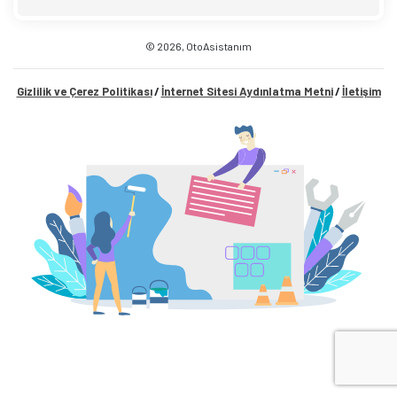
©
2026,
OtoAsistanım
Gizlilik ve Çerez Politikası
İnternet Sitesi Aydınlatma Metni
İletişim
/
/