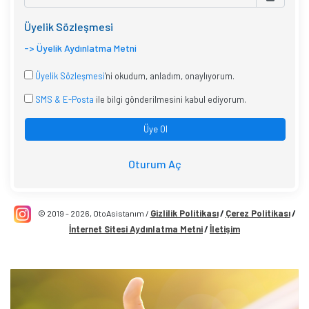
Üyelik Sözleşmesi
-> Üyelik Aydınlatma Metni
Üyelik Sözleşmesi
'ni okudum, anladım, onaylıyorum.
SMS & E-Posta
ile bilgi gönderilmesini kabul ediyorum.
Üye Ol
Oturum Aç
Gizlilik Politikası
Çerez Politikası
© 2019 -
2026,
OtoAsistanım
/
/
/
İnternet Sitesi Aydınlatma Metni
İletişim
/